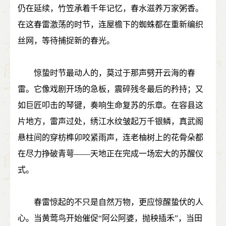
仍在延续，竹笠承着千年记忆，春水滋养万家粥香。
在这春雷激荡的时节，连屋檐下的蜘蛛都在重新编织
丝网，等待捕捉新的春光。
惊蛰时节最动人的，莫过于那声劈开云海的春
雷。它像戏剧开场的急板，震碎残冬最后的矜持；又
如巨匠叩击的琴键，奏响生命复苏的乐章。在容县这
片地方，雷声过处，绣江水纹皱起万千银鳞，真武阁
悬柱间的穿枋榫卯咬紧雨声，连老柚树上的花骨朵都
在尽力挣破青萼——天地正在完成一场宏大的苏醒仪
式。
春雷惊起的不只是自然万物，更应惊醒蛰伏的人
心。当黄莺鸟开始催促“阿公阿婆，抛秧插禾”，当田