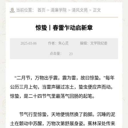
当前位置：
首页
>
清廉学院
>
清风文苑
>
正文
惊蛰丨春雷乍动启新章
2025-03-06
作者：朱心灵
编辑：文学院纪委
点击量：
23
“二月节，万物出乎震，震为雷，故曰惊蛰。”每年
公历三月上旬，当雷声碾过冻土，蛰虫便应声而动。
惊蛰，是二十四节气里最荡气回肠的起笔。
节气行至惊蛰，天地便悄然换了韵脚。沉睡的泥
土在颤动中苏醒，万物次第舒展身姿。蕉林深处传来