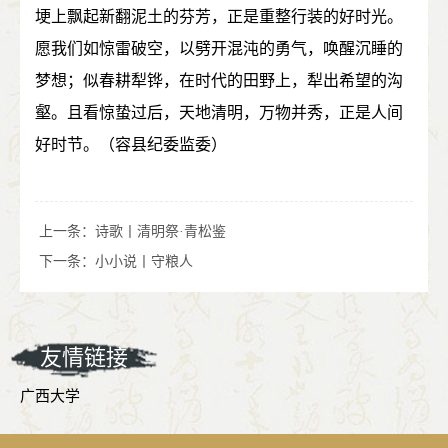
埂上飘起新翻泥土的芬芳，正是重整行装的好时光。
愿我们如惊雷破空，以劈开混沌的勇气，唤醒沉睡的
梦想；似春耕犁铧，在时代的田野上，犁出希望的沟
壑。且看惊蛰过后，天地清明，万物并秀，正是人间
好时节。（容县纪委监委）
上一条：
诗歌丨清明祭·青松鉴
下一条：
小小说丨守粮人
友情链接
广西大学