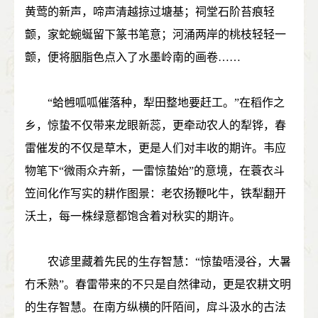
黄莺的新声，啼声清越掠过塘基；祠堂石阶苔痕轻
颤，家蛇蜿蜒留下篆书笔意；河涌两岸的桃枝轻轻一
颤，便将胭脂色点入了水墨岭南的画卷……
“蛤乸呱呱催落种，犁田整地要赶工。”在稻作之
乡，惊蛰不仅带来龙眼新蕊，更牵动农人的犁铧，春
雷催发的不仅是草木，更是人们对丰收的期许。韦应
物笔下“微雨众卉新，一雷惊蛰始”的意境，在蓑衣斗
笠间化作写实的耕作图景：老农扬鞭叱牛，铁犁翻开
沃土，每一株绿意都饱含着对秋实的期许。
农谚里藏着先民的生存智慧：“惊蛰唔浸谷，大暑
冇禾熟”。春雷带来的不只是自然律动，更是农耕文明
的生存智慧。在南方纵横的阡陌间，戽斗汲水的古法