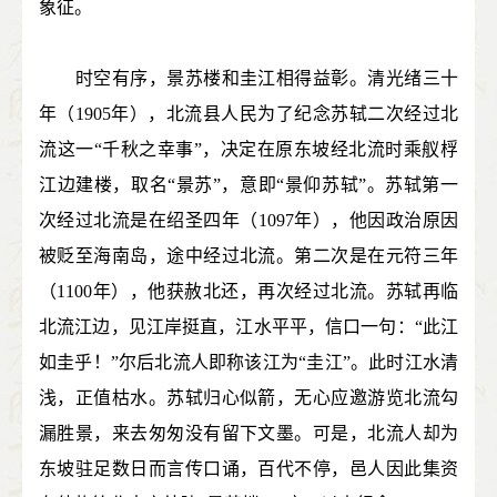
象征。
时空有序，景苏楼和圭江相得益彰。清光绪三十
年（1905年），北流县人民为了纪念苏轼二次经过北
流这一“千秋之幸事”，决定在原东坡经北流时乘舣桴
江边建楼，取名“景苏”，意即“景仰苏轼”。苏轼第一
次经过北流是在绍圣四年（1097年），他因政治原因
被贬至海南岛，途中经过北流。第二次是在元符三年
（1100年），他获赦北还，再次经过北流。苏轼再临
北流江边，见江岸挺直，江水平平，信口一句：“此江
如圭乎！”尔后北流人即称该江为“圭江”。此时江水清
浅，正值枯水。苏轼归心似箭，无心应邀游览北流勾
漏胜景，来去匆匆没有留下文墨。可是，北流人却为
东坡驻足数日而言传口诵，百代不停，邑人因此集资