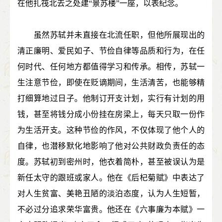
在他扎筏北去之处建“景苏楼”一座，以表纪念。
虽然苏轼并未直接在北流任职，但他所展现出的
清正廉明、爱民如子、节俭自律等品质和行为，在任
何时代、任何地方都值得学习和传承。相传，苏轼一
生注意节俭，即使在贬谪期间，生活清苦，也能够精
打细算地过日子。他制订开支计划，实行有计划的用
钱，甚至将钱分成小份挂在房梁上，每天只取一份作
为生活开支。这种节俭的作风，不仅体现了他个人的
自律，也潜移默化地影响了他对公共财政负责任的态
度。苏轼初到密州时，他衣着简朴，甚至被误认为是
新任太守的跟班或家人。他在《后杞菊赋》中表达了
对人生贫富、美艳丑陋的淡泊态度，认为人生短暂，
不必过分追求荣华富贵。他还在《六事廉为本赋》一