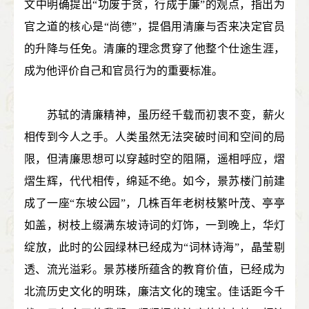
文中明确提出“功废于贪，行成于廉”的观点，指出为
官之道的核心是“尚德”，提倡用清廉与否来决定官员
的升降与任免。清廉的理念贯穿了他整个仕途生涯，
成为他评价自己和官员行为的重要标准。
苏轼的清廉精神，虽历经千载而初衷不变，薪火
相传到今人之手。人类虽然无法突破时间和空间的局
限，但清廉思想可以穿越时空的阻隔，遥相呼应，熠
熠生辉，代代相传，绵延不绝。如今，景苏楼门前建
成了一座“东坡公园”，几株百年老树枝繁叶茂、亭亭
如盖，树枝上缀满东坡诗词的灯饰，一到晚上，华灯
绽放，此时的公园绿林已经成为“词林诗海”，晶莹剔
透、流光溢彩。景苏楼所蕴含的教育价值，已经成为
北流历史文化的明珠，廉洁文化的瑰宝。佳话距今千