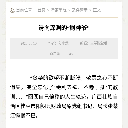
当前位置：
首页
>
清廉学院
>
案件警示
>
正文
滑向深渊的“财神爷”
2023-01-10
作者：阳小莲
编辑：文学院纪委
点击量：
48
“贪婪的欲望不断膨胀，敬畏之心不断
消失，完全忘记了‘绝利去欲、不辱于身’的教
训……”回顾自己偏移的人生轨迹，广西壮族自
治区桂林市阳朔县财政局原党组书记、局长张某
江悔恨不已。