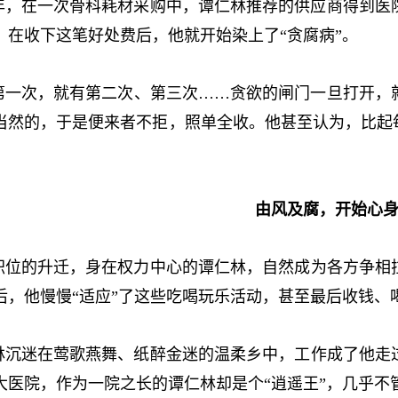
年，在一次骨科耗材采购中，谭仁林推荐的供应商得到医
元，在收下这笔好处费后，他就开始染上了“贪腐病”。
次，就有第二次、第三次……贪欲的闸门一旦打开，就
当然的，于是便来者不拒，照单全收。他甚至认为，比起
由风及腐，开始心
的升迁，身在权力中心的谭仁林，自然成为各方争相拉
后，他慢慢“适应”了这些吃喝玩乐活动，甚至最后收钱、
迷在莺歌燕舞、纸醉金迷的温柔乡中，工作成了他走过
的大医院，作为一院之长的谭仁林却是个“逍遥王”，几乎不