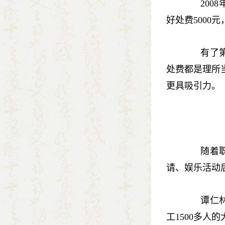
2008
好处费5000
有了第一
处费都是理所
更具吸引力。
随着职位
请、娱乐活动
谭仁林沉
工1500多人