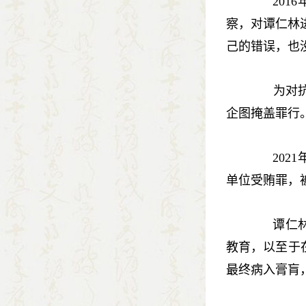
2016
察，对谭仁林
己的错误，也
为对抗组
企图掩盖罪行
2021
单位受贿罪，被
谭仁林身
教育，以至于
最终病入膏肓