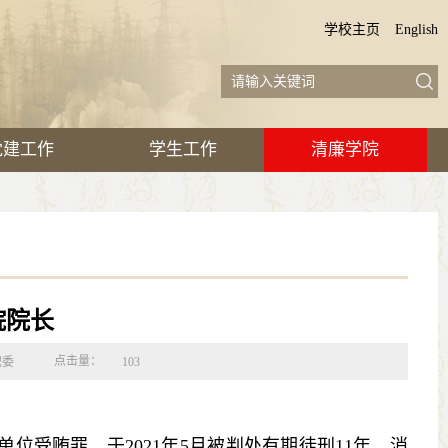
学校主页
English
党建工作
学生工作
清廉学院
院院长
点击量：
纪委
103
贿罪，于2021年5月被判处有期徒刑11年。消