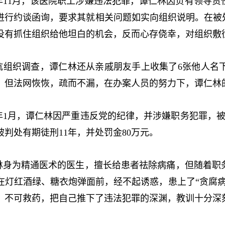
年11月，该医院职工涉嫌违法犯罪，谭仁林因负有领导责
进行约谈函询，要求其就相关问题如实向组织说明。在被
没有抓住组织给他坦白的机会，反而心存侥幸，对组织敷
织调查，谭仁林还从亲戚朋友手上收集了6张他人名下
。但法网恢恢，疏而不漏，在办案人员的努力下，谭仁林
年1月，谭仁林因严重违反党的纪律，并涉嫌职务犯罪，被开
判处有期徒刑11年，并处罚金80万元。
为精通医术的医生，擅长给患者祛除病痛，但随着职务
在灯红酒绿、糖衣炮弹面前，经不起诱惑，患上了“贪腐
，不可救药，把自己推下了违法犯罪的深渊，教训十分深