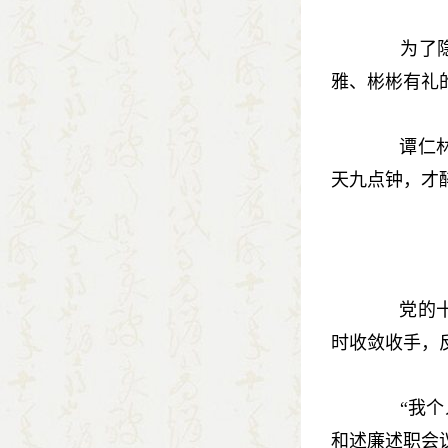
为了隐藏
雅、彬彬有礼
谭仁林把
天九点钟，才
党的十八
时收敛收手，
“我个人
和述廉述职会