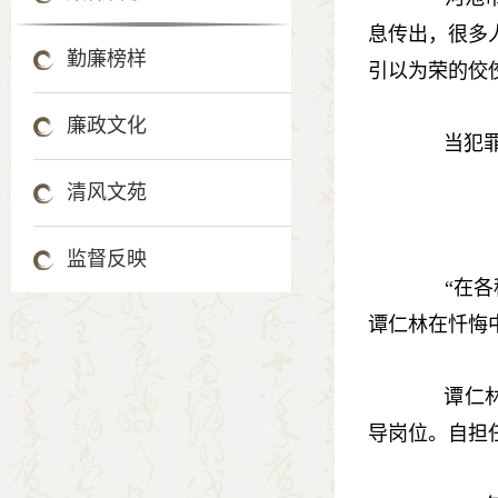
息传出，很多
勤廉榜样
引以为荣的佼
廉政文化
当犯罪事
清风文苑
监督反映
“在各种
谭仁林在忏悔
谭仁林曾
导岗位。自担