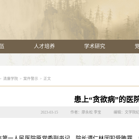
伍
人才培养
学术研究
>
清廉学院
>
案件警示
>
正文
患上“贪欲病”的医
2023-03-15
作者：廖永松 李宝
编辑：文学院
一人民医院原党委副书记、院长谭仁林因犯受贿罪、单位受