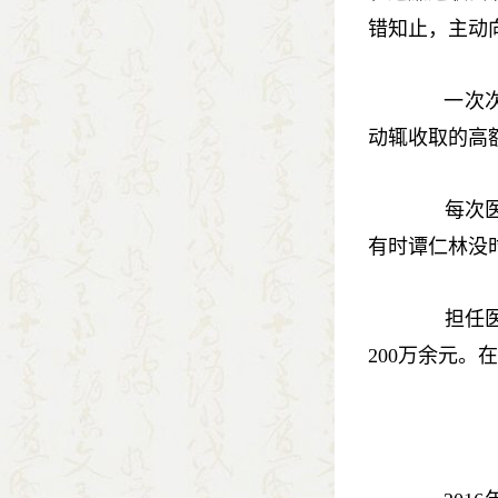
错知止，主动
一次次尝
动辄收取的高
每次医院
有时谭仁林没
担任医院
200万余元。