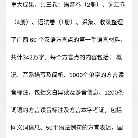
重大成果，共三卷：语音卷（
2
册）、词汇卷
（
4
册）、语法卷（
1
册）。采集、收录整理
了广西
60
个汉语方言点的第一手语言材料，
共计
342
万字。每个方言点的内容包括： 概
况、音系描写及简析、
1000
个单字的方言读
音标注，包括文白异读及多音信息、
1200
条
词语的方言读音标注及方言本字考证，包括
同义词信息、
50
个语法例句的方言表述，国