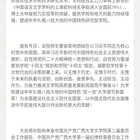
师资队伍水平和科学研究水平，学科综合实力力争再上新台阶
（中国语言文学学科的上海软科排名争取进入全国前30%），
博士点申报努力实现零的突破，服务学校和地方的能力持续增
强，建成牢牢扎根八桂大地的中国特色研究型学院。
报告号召，全院师生要紧密地团结在以习近平同志为核心
的党中央周围，高举习近平新时代中国特色社会主义思想伟大
旗帜，自觉用党的二十大精神统一思想和行动，自觉将力量凝
聚到学校“十四五”规划和学院“十四五”规划，凝聚到学校第十
次党代会的决策部署上来。以无愧于历史、无愧于时代、无愧
于未来的执着与坚韧，创新创造、奋勇争先、主动担当、主动
作为，为奋力推进文学院高质量发展新局面而不懈奋斗！为学
校建设牢牢扎根八桂大地的中国特色“双一流”大学谱写新篇
章！为全面建设社会主义现代化国家、以中国式现代化全面推
进中华民族伟大复兴作出新的更大的贡献！
大会将听取和审查中国共产党广西大学文学院第三届委员
会工作报告、中国共产党广西大学第一届纪律检查委员会工作