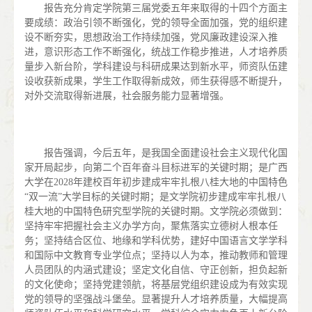
报告充分肯定学院第三届党委五年来取得的十四个方面主
要成绩：政治引领不断强化，党的领导全面加强，党的组织建
设不断夯实，思想政治工作持续加强，党风廉政建设深入推
进，意识形态工作不断强化，统战工作稳步推进，人才培养质
量步入新台阶，学科建设与科研成果达到新水平，师资队伍建
设收获新成果，学生工作取得新成效，师生获得感不断提升，
对外交流取得新进展，社会服务能力显著增强。
报告强调，今后五年，是我国全面建设社会主义现代化国
家开局起步，向第二个百年奋斗目标进军的关键时期；是广西
大学在2028年建校百年初步建成牢牢扎根八桂大地的中国特色
“双一流”大学目标的关键时期；是文学院初步建成牢牢扎根八
桂大地的中国特色研究型学院的关键时期。文学院必须做到：
坚持牢牢把握社会主义办学方向，聚焦落实立德树人根本任
务；坚持结合区位、地缘和学科优势，建好中国语言文学学科
和国际中文教育专业学位点；坚持以人为本，推动教师和管理
人员团队的内涵式建设；坚定文化自信、守正创新，担负起新
的文化使命；坚持党建领航，将基层党组织建设成为有效实现
党的领导的坚强战斗堡垒。显著提升人才培养质量，大幅提高