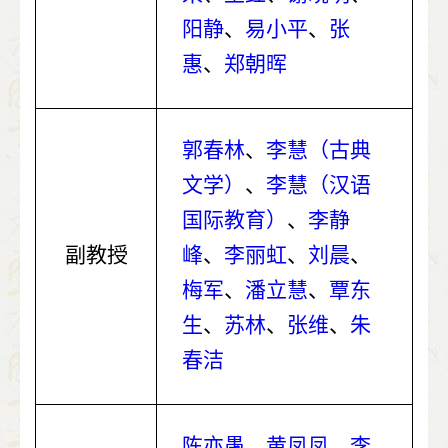
阳静
、
易小平
、
张
惠
、
郑朝晖
郭春林
、
李慧（古典
文学）
、
李慧（汉语
国际教育）
、
李静
副教授
峰
、
李丽虹
、
刘晨
、
梅军
、
潘立慧
、
覃东
生
、
苏林
、
张维
、
朱
春洁
陈亦愚
、
黄凤凤
、
李