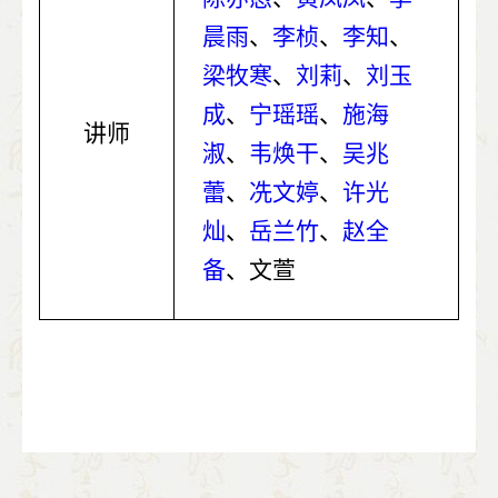
晨雨
、
李桢
、
李知
、
梁牧寒
、
刘莉
、
刘玉
成
、
宁瑶瑶
、
施海
讲师
淑
、
韦焕干
、
吴兆
蕾
、
冼文婷
、
许光
灿
、
岳兰竹
、
赵全
备
、文萱