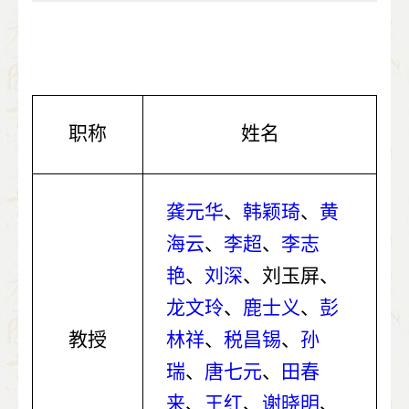
职称
姓名
龚元华
、
韩颖琦
、
黄
海云
、
李超
、
李志
艳
、
刘深
、刘玉屏
、
龙文玲
、
鹿士义
、
彭
教授
林祥
、
税昌锡
、
孙
瑞
、
唐七元
、
田春
来
、
王红
、
谢晓明
、