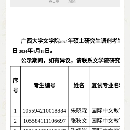
点击量：
5606
广西大学文学院
年硕士研究生调剂考生复
2024
日
年
月
日。
-2024
4
18
公示期间，如有异议，请联系文学院研究生
序
考生编号
姓名
复试专业名称
号
1
105594210018884
朱晓霖
国际中文教育
2
105584111106697
张秋文
国际中文教育