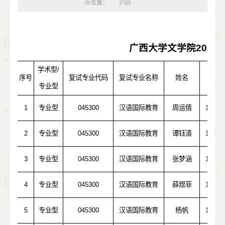
点击量：
3789
广西大学文学院
2022
学术型
/
序号
复试专业代码
复试专业名称
姓名
考
专业型
1
专业型
045300
汉语国际教育
周运倩
10269
2
专业型
045300
汉语国际教育
谭钰清
10532
3
专业型
045300
汉语国际教育
张梦涵
10718
4
专业型
045300
汉语国际教育
薛煜菲
10611
5
专业型
045300
汉语国际教育
杨帆
10524