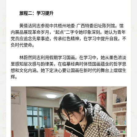
旅程二：学习提升
黄倩洁同志参观中共梧州地委·广西特委旧址陈列馆。馆
内展品展现革命岁月，“起点”二字令她印象深刻。她认为青年
党员应追念先辈事迹，传承红色精神，在学习中提升自我，不
负时代使命。
林蔚然同志利用假期学习国画。在学习中，她从墨色浓淡
里感知层次感与韵律美，在临摹经典时体悟国画蕴含的哲学思
想和文化内涵。她下定决心要让国画在新时代的舞台上熠熠生
辉。