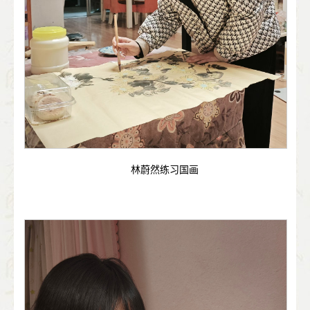
林蔚然练习国画