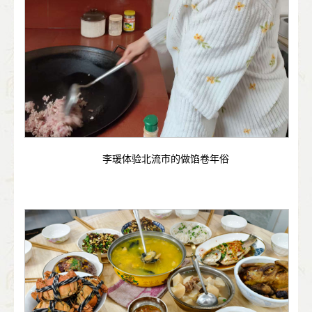
李瑗体验北流市的做馅卷年俗