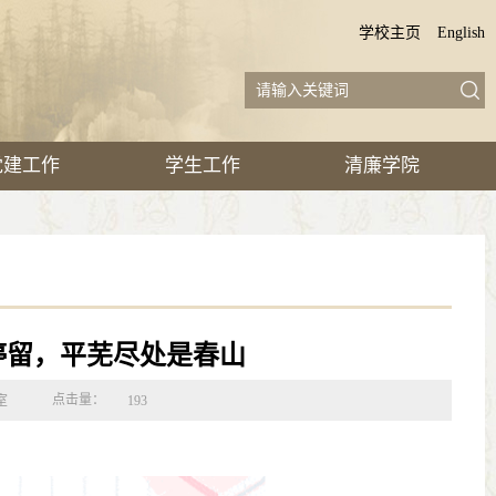
学校主页
English
党建工作
学生工作
清廉学院
停留，平芜尽处是春山
点击量：
室
193