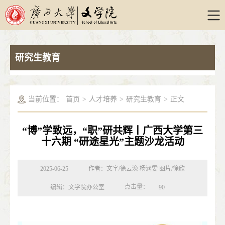
研究生教育
当前位置：
首页
>
人才培养
>
研究生教育
>
正文
“博”学致远，“职”研共辉丨广西大学第三
十六期 “研途星光”主题沙龙活动
2025-06-25
作者：文字/徐云涣 杨涵雯 图片/徐欣
点击量：
编辑：文学院办公室
90