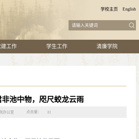
学校主页
English
党建工作
学生工作
清廉学院
觉君非池中物，咫尺蛟龙云雨
点击量：
院办公室
81