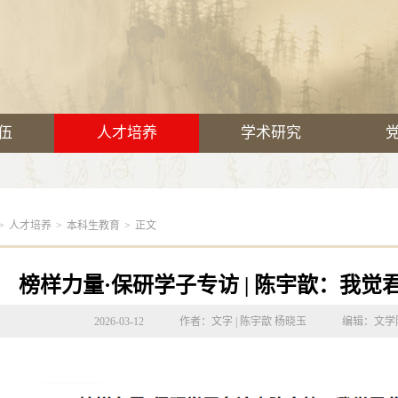
伍
人才培养
学术研究
>
人才培养
>
本科生教育
>
正文
榜样力量·保研学子专访 | 陈宇歆：我
2026-03-12
作者：文字 | 陈宇歆 杨晓玉
编辑：文学